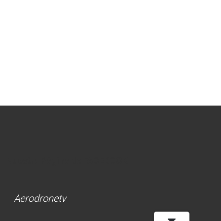
Nuestra Página de FACEBOOK
Aerodronetv