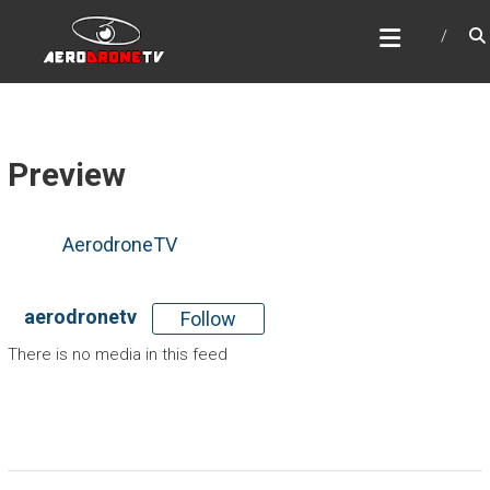
Saltar
DRONES EN SEGOVIA
al
Drones Video y Fotografía Aérea
contenido
Preview
AerodroneTV
aerodronetv
Follow
There is no media in this feed