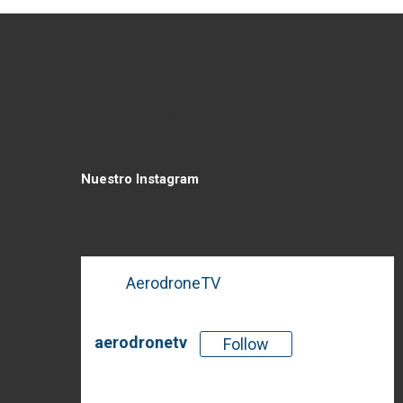
Nuestro Instagram
Nuestro Instagram
AerodroneTV
aerodronetv
Follow
There is no media in this feed