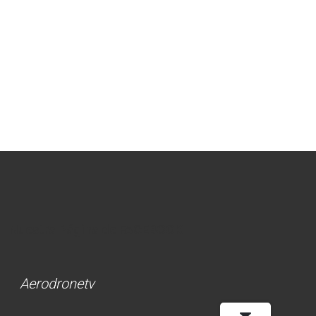
Nuestra Página de FACEBOOK
Aerodronetv