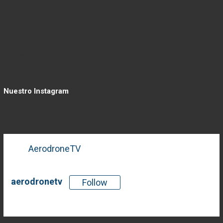
Nuestro Instagram
Nuestro Instagram
AerodroneTV
aerodronetv
Follow
There is no media in this feed